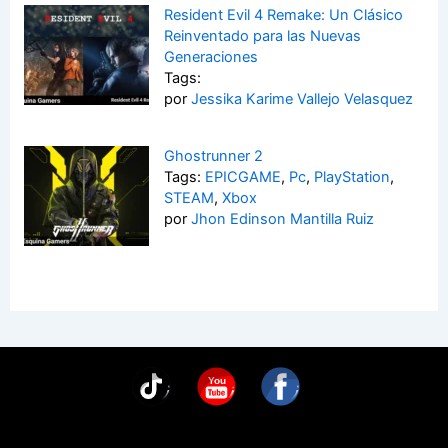
Resident Evil 4 Remake: Un Clásico
Reinventado para las Nuevas
Generaciones
Tags:
por
Jessika Karime Vallejo Velasquez
Ghostrunner 2
Tags:
EPICGAME
,
Pc
,
PlayStation
,
STEAM
,
Xbox
por
Jhon Edinson Mantilla Ruiz
You