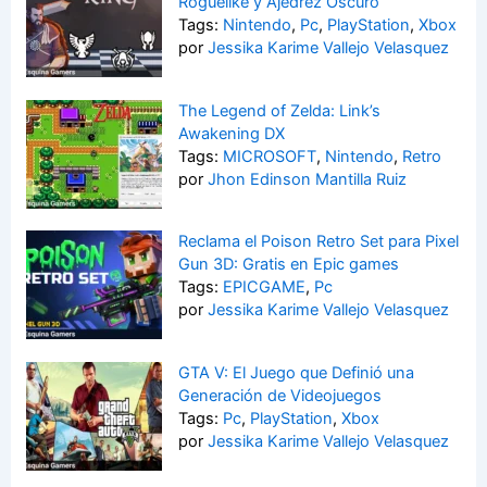
Roguelike y Ajedrez Oscuro
Tags:
Nintendo
,
Pc
,
PlayStation
,
Xbox
por
Jessika Karime Vallejo Velasquez
The Legend of Zelda: Link’s
Awakening DX
Tags:
MICROSOFT
,
Nintendo
,
Retro
por
Jhon Edinson Mantilla Ruiz
Reclama el Poison Retro Set para Pixel
Gun 3D: Gratis en Epic games
Tags:
EPICGAME
,
Pc
por
Jessika Karime Vallejo Velasquez
GTA V: El Juego que Definió una
Generación de Videojuegos
Tags:
Pc
,
PlayStation
,
Xbox
por
Jessika Karime Vallejo Velasquez