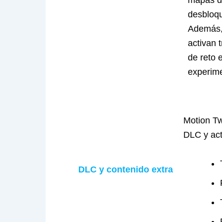
mapas di
desbloqu
Además, 
activan t
de reto 
experim
Motion Tw
DLC y act
DLC y contenido extra