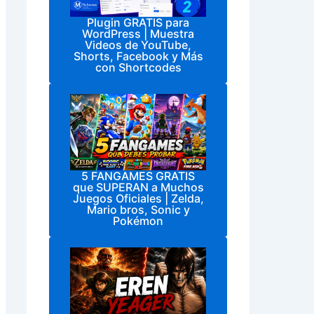
Plugin GRATIS para
WordPress | Muestra
Videos de YouTube,
Shorts, Facebook y Más
con Shortcodes
5 FANGAMES GRATIS
que SUPERAN a Muchos
Juegos Oficiales | Zelda,
Mario bros, Sonic y
Pokémon