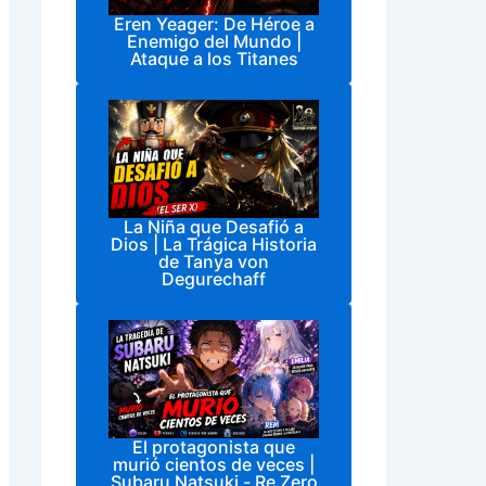
Eren Yeager: De Héroe a
Enemigo del Mundo |
Ataque a los Titanes
La Niña que Desafió a
Dios | La Trágica Historia
de Tanya von
Degurechaff
El protagonista que
murió cientos de veces |
Subaru Natsuki - Re Zero