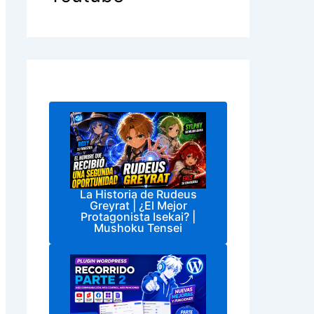
La Historia de Rudeus
Greyrat | ¿El Mejor
Protagonista Isekai? |
Mushoku Tensei