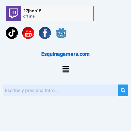
Ir
27jhon15
al
offline
contenido
You
Esquinagamers.com
Menú