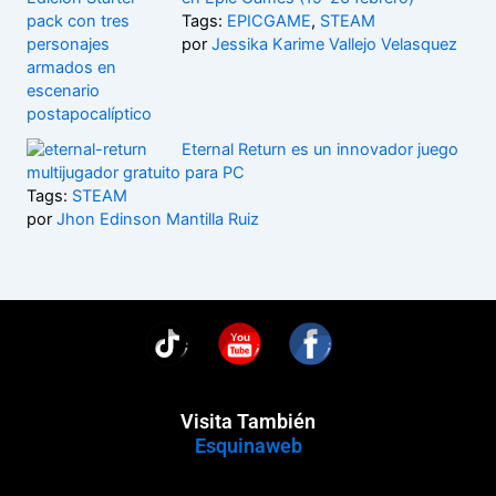
Tags:
EPICGAME
,
STEAM
por
Jessika Karime Vallejo Velasquez
Eternal Return es un innovador juego
multijugador gratuito para PC
Tags:
STEAM
por
Jhon Edinson Mantilla Ruiz
You
Visita También
Esquinaweb
Menú