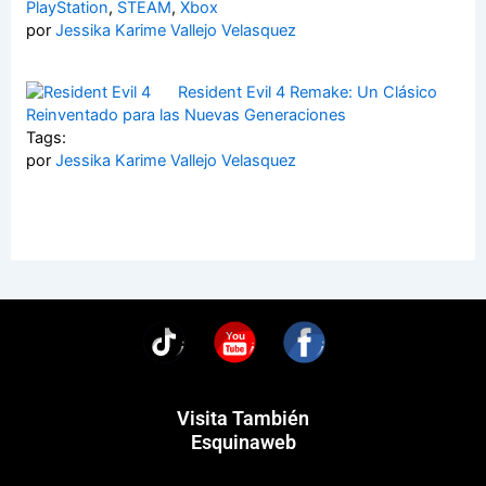
PlayStation
,
STEAM
,
Xbox
por
Jessika Karime Vallejo Velasquez
Resident Evil 4 Remake: Un Clásico
Reinventado para las Nuevas Generaciones
Tags:
por
Jessika Karime Vallejo Velasquez
You
Visita También
Esquinaweb
Menú