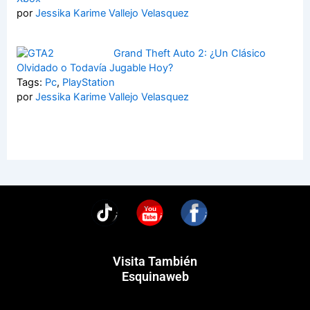
por
Jessika Karime Vallejo Velasquez
Grand Theft Auto 2: ¿Un Clásico
Olvidado o Todavía Jugable Hoy?
Tags:
Pc
,
PlayStation
por
Jessika Karime Vallejo Velasquez
You
Visita También
Esquinaweb
Menú