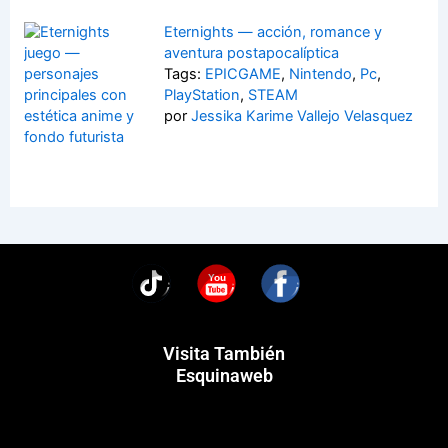
Eternights — acción, romance y
aventura postapocalíptica
Tags:
EPICGAME
,
Nintendo
,
Pc
,
PlayStation
,
STEAM
por
Jessika Karime Vallejo Velasquez
You
Visita También
Esquinaweb
Menú