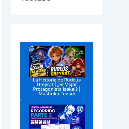
La Historia de Rudeus
Greyrat | ¿El Mejor
Protagonista Isekai? |
Mushoku Tensei