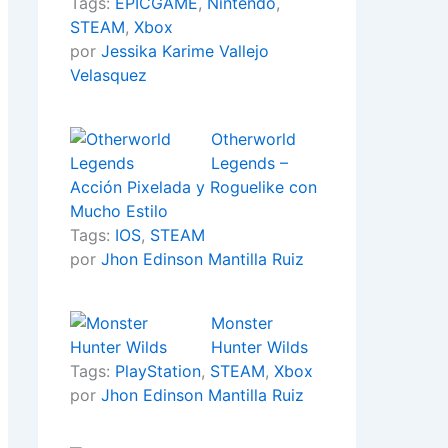
Tags:
EPICGAME
,
Nintendo
,
STEAM
,
Xbox
por
Jessika Karime Vallejo
Velasquez
Otherworld
Legends –
Acción Pixelada y Roguelike con
Mucho Estilo
Tags:
IOS
,
STEAM
por
Jhon Edinson Mantilla Ruiz
Monster
Hunter Wilds
Tags:
PlayStation
,
STEAM
,
Xbox
por
Jhon Edinson Mantilla Ruiz