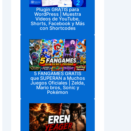
Plugin GRATIS para
WordPress | Muestra
Videos de YouTube,
Shorts, Facebook y Más
con Shortcodes
5 FANGAMES GRATIS
que SUPERAN a Muchos
Juegos Oficiales | Zelda,
Mario bros, Sonic y
Pokémon