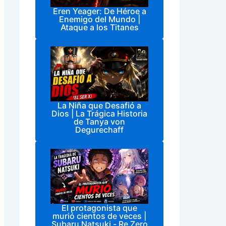
Eren Yeager: De Héroe a
Enemigo del Mundo |
Ataque a los Titanes
La Niña que Desafió a
Dios | La Trágica Historia
de Tanya von
Degurechaff
El protagonista que
murió cientos de veces |
Subaru Natsuki - Re Zero