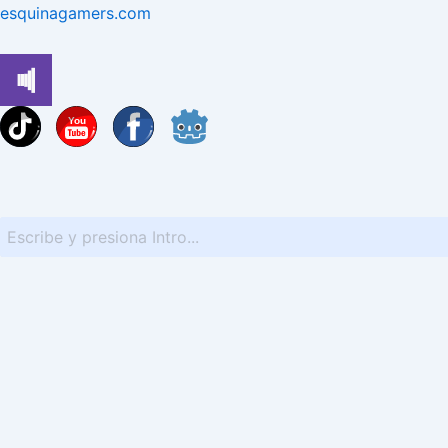
Ir
esquinagamers.com
al
contenido
You