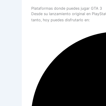
Plataformas donde puedes jugar GTA 3
Desde su lanzamiento original en PlayStat
tanto, hoy puedes disfrutarlo en: