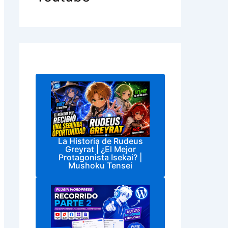
La Historia de Rudeus
Greyrat | ¿El Mejor
Protagonista Isekai? |
Mushoku Tensei