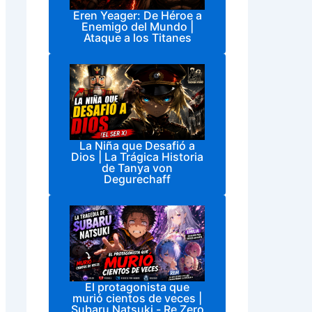
Eren Yeager: De Héroe a
Enemigo del Mundo |
Ataque a los Titanes
La Niña que Desafió a
Dios | La Trágica Historia
de Tanya von
Degurechaff
El protagonista que
murió cientos de veces |
Subaru Natsuki - Re Zero