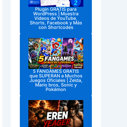
Plugin GRATIS para
WordPress | Muestra
Videos de YouTube,
Shorts, Facebook y Más
con Shortcodes
5 FANGAMES GRATIS
que SUPERAN a Muchos
Juegos Oficiales | Zelda,
Mario bros, Sonic y
Pokémon