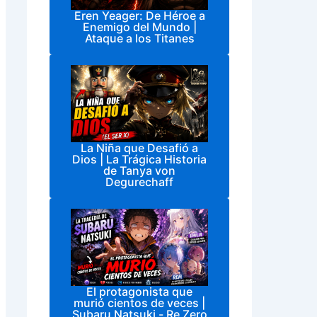
Eren Yeager: De Héroe a
Enemigo del Mundo |
Ataque a los Titanes
La Niña que Desafió a
Dios | La Trágica Historia
de Tanya von
Degurechaff
El protagonista que
murió cientos de veces |
Subaru Natsuki - Re Zero