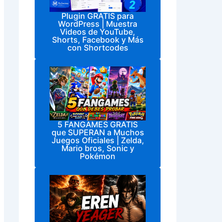
Plugin GRATIS para
WordPress | Muestra
Videos de YouTube,
Shorts, Facebook y Más
con Shortcodes
5 FANGAMES GRATIS
que SUPERAN a Muchos
Juegos Oficiales | Zelda,
Mario bros, Sonic y
Pokémon