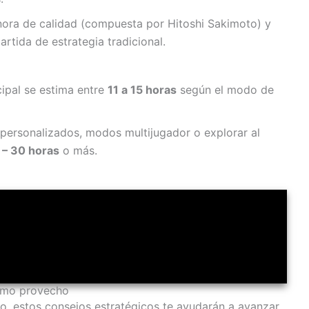
nora de calidad (compuesta por Hitoshi Sakimoto) y
rtida de estrategia tradicional.
ipal se estima entre
11 a 15 horas
según el modo de
personalizados, modos multijugador o explorar al
 – 30 horas
o más.
ximo provecho
o, estos consejos estratégicos te ayudarán a avanzar