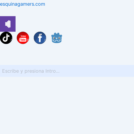
Ir
esquinagamers.com
al
contenido
You