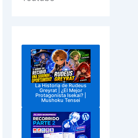
La Historia de Rudeus
Greyrat | ¿El Mejor
Protagonista Isekai? |
Mushoku Tensei