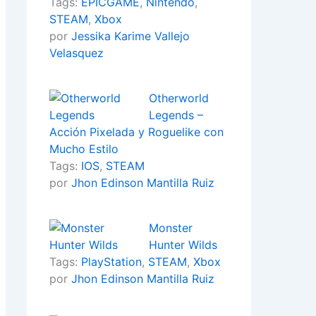
Tags:
EPICGAME
,
Nintendo
,
STEAM
,
Xbox
por
Jessika Karime Vallejo
Velasquez
Otherworld
Legends –
Acción Pixelada y Roguelike con
Mucho Estilo
Tags:
IOS
,
STEAM
por
Jhon Edinson Mantilla Ruiz
Monster
Hunter Wilds
Tags:
PlayStation
,
STEAM
,
Xbox
por
Jhon Edinson Mantilla Ruiz