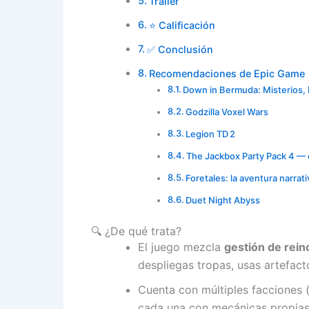
Trailer
⭐ Calificación
✅ Conclusión
Recomendaciones de Epic Game
Down in Bermuda: Misterios,
Godzilla Voxel Wars
Legion TD 2
The Jackbox Party Pack 4 — 
Foretales: la aventura narrat
Duet Night Abyss
🔍 ¿De qué trata?
El juego mezcla
gestión de rein
despliegas tropas, usas artefact
Cuenta con múltiples facciones 
cada una con mecánicas propias