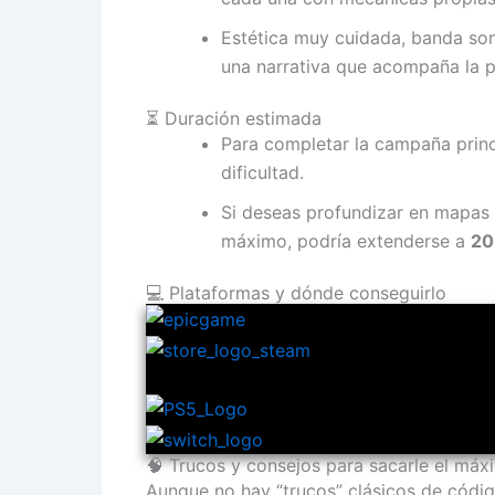
Estética muy cuidada, banda so
una narrativa que acompaña la pa
⏳ Duración estimada
Para completar la campaña princ
dificultad.
Si deseas profundizar en mapas 
máximo, podría extenderse a
20
💻 Plataformas y dónde conseguirlo
🧠 Trucos y consejos para sacarle el má
Aunque no hay “trucos” clásicos de códig