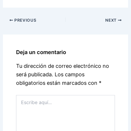
PREVIOUS
NEXT
Deja un comentario
Tu dirección de correo electrónico no
será publicada.
Los campos
obligatorios están marcados con
*
Escribe
aquí...