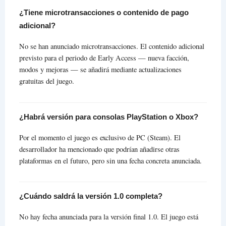
¿Tiene microtransacciones o contenido de pago
adicional?
No se han anunciado microtransacciones. El contenido adicional
previsto para el periodo de Early Access — nueva facción,
modos y mejoras — se añadirá mediante actualizaciones
gratuitas del juego.
¿Habrá versión para consolas PlayStation o Xbox?
Por el momento el juego es exclusivo de PC (Steam). El
desarrollador ha mencionado que podrían añadirse otras
plataformas en el futuro, pero sin una fecha concreta anunciada.
¿Cuándo saldrá la versión 1.0 completa?
No hay fecha anunciada para la versión final 1.0. El juego está