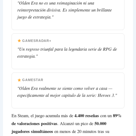
"Olden Era no es una reimaginación ni una
reinterpretación divisiva. Es simplemente un brillante
juego de estrategia."
GAMESRADAR+
"Un regreso triunfal para la legendaria serie de RPG de
estrategia."
GAMESTAR
"Olden Era realmente se siente como volver a casa —
específicamente al mejor capítulo de la serie: Heroes 3."
4.400 reseñas
89%
En Steam, el juego acumula más de
con un
de valoraciones positivas
50.000
. Alcanzó un pico de
jugadores simultáneos
en menos de 20 minutos tras su