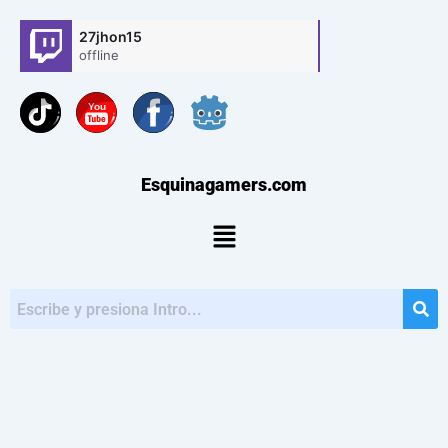
Ir
27jhon15
al
offline
contenido
You
Esquinagamers.com
Menú