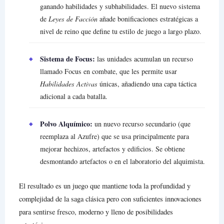
ganando habilidades y subhabilidades. El nuevo sistema
de
Leyes de Facción
añade bonificaciones estratégicas a
nivel de reino que define tu estilo de juego a largo plazo.
Sistema de Focus:
las unidades acumulan un recurso
llamado Focus en combate, que les permite usar
Habilidades Activas
únicas, añadiendo una capa táctica
adicional a cada batalla.
Polvo Alquímico:
un nuevo recurso secundario (que
reemplaza al Azufre) que se usa principalmente para
mejorar hechizos, artefactos y edificios. Se obtiene
desmontando artefactos o en el laboratorio del alquimista.
El resultado es un juego que mantiene toda la profundidad y
complejidad de la saga clásica pero con suficientes innovaciones
para sentirse fresco, moderno y lleno de posibilidades