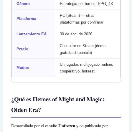
Género
Estrategia por turnos, RPG, 4X
PC (Steam) — otras
Plataforma
plataformas por confirmar
Lanzamiento EA
30 de abril de 2026
Consultar en Steam (demo
Precio
gratuita disponible)
Un jugador, multijugador online,
Modos
cooperativo, hotseat
¿Qué es Heroes of Might and Magic:
Olden Era?
Unfrozen
Desarrollado por el estudio
y co-publicado por