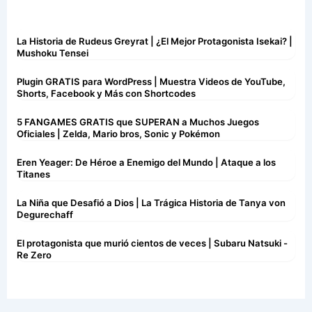
La Historia de Rudeus Greyrat | ¿El Mejor Protagonista Isekai? |
Mushoku Tensei
Plugin GRATIS para WordPress | Muestra Videos de YouTube,
Shorts, Facebook y Más con Shortcodes
5 FANGAMES GRATIS que SUPERAN a Muchos Juegos
Oficiales | Zelda, Mario bros, Sonic y Pokémon
Eren Yeager: De Héroe a Enemigo del Mundo | Ataque a los
Titanes
La Niña que Desafió a Dios | La Trágica Historia de Tanya von
Degurechaff
El protagonista que murió cientos de veces | Subaru Natsuki -
Re Zero