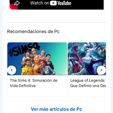
Recomendaciones de Pc
 4: Simulación de
League of Legends: El MOBA
Cab
nitiva
Que Definió una Generación
Ver más artículos de Pc