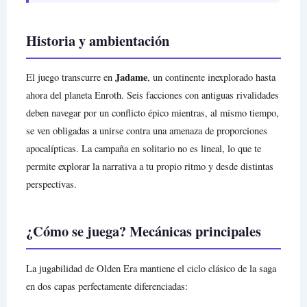
Historia y ambientación
Jadame
El juego transcurre en
, un continente inexplorado hasta
ahora del planeta Enroth. Seis facciones con antiguas rivalidades
deben navegar por un conflicto épico mientras, al mismo tiempo,
se ven obligadas a unirse contra una amenaza de proporciones
apocalípticas. La campaña en solitario no es lineal, lo que te
permite explorar la narrativa a tu propio ritmo y desde distintas
perspectivas.
¿Cómo se juega? Mecánicas principales
La jugabilidad de Olden Era mantiene el ciclo clásico de la saga
en dos capas perfectamente diferenciadas: