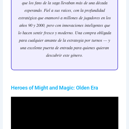
que los fans de la saga llevaban más de una década
esperando. Fiel a sus raíces, con la profundidad
estratégica que enamoró a millones de jugadores en los
años 90 y 2000, pero con innovaciones inteligentes que
lo hacen sentir fresco y moderno. Una compra obligada
para cualquier amante de la estrategia por turnos — y
una excelente puerta de entrada para quienes quieran
descubrir este género.
Heroes of Might and Magic: Olden Era