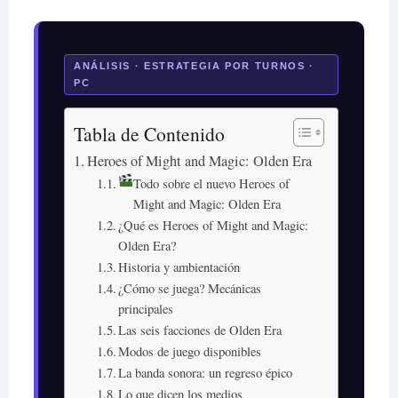
ANÁLISIS · ESTRATEGIA POR TURNOS ·
PC
Tabla de Contenido
Heroes of Might and Magic: Olden Era
Todo sobre el nuevo Heroes of
Might and Magic: Olden Era
¿Qué es Heroes of Might and Magic:
Olden Era?
Historia y ambientación
¿Cómo se juega? Mecánicas
principales
Las seis facciones de Olden Era
Modos de juego disponibles
La banda sonora: un regreso épico
Lo que dicen los medios