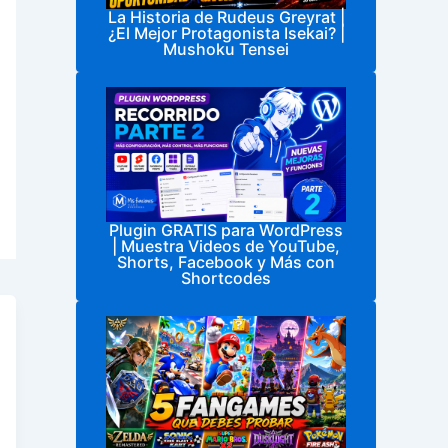
La Historia de Rudeus Greyrat |
¿El Mejor Protagonista Isekai? |
Mushoku Tensei
Plugin GRATIS para WordPress
| Muestra Videos de YouTube,
Shorts, Facebook y Más con
Shortcodes