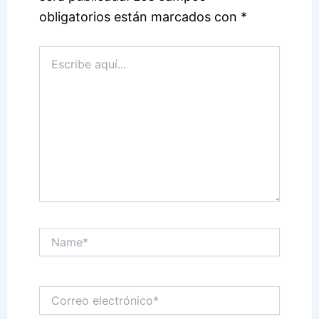
obligatorios están marcados con
*
Escribe
aquí...
Name*
Correo
electrónico*