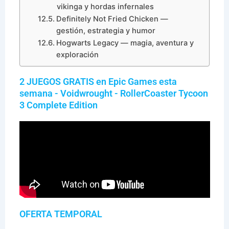
vikinga y hordas infernales
Definitely Not Fried Chicken —
gestión, estrategia y humor
Hogwarts Legacy — magia, aventura y
exploración
2 JUEGOS GRATIS en Epic Games esta
semana - Voidwrought - RollerCoaster Tycoon
3 Complete Edition
OFERTA TEMPORAL